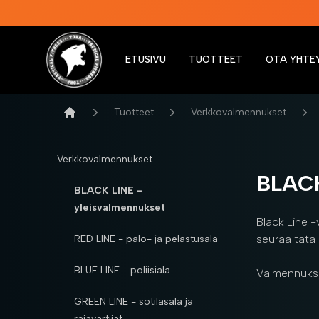
ETUSIVU
TUOTTEET
OTA YHTE
Tora Tactical Fitness
Tuotteet
Verkkovalmennukset
Etusivu
Verkkovalmennukset
BLACK
BLACK LINE -
yleisvalmennukset
Black Line -
seuraa tätä 
RED LINE - palo- ja pelastusala
BLUE LINE - poliisiala
Valmennuksis
GREEN LINE - sotilasala ja
rajavartijat