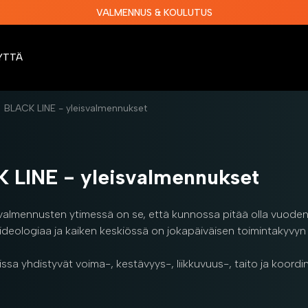
VALMENNUS & KOULUTUS
YTTÄ
BLACK LINE - yleisvalmennukset
 LINE - yleisvalmennukset
valmennusten ytimessä on se, että kunnossa pitää olla vuoden 
ideologiaa ja kaiken keskiössä on jokapäiväisen toimintakyvyn k
sa yhdistyvät voima-, kestävyys-, liikkuvuus-, taito ja koordi