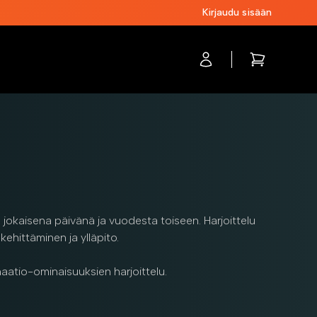
Kirjaudu sisään
Account
items in cart,
jokaisena päivänä ja vuodesta toiseen. Harjoittelu
ehittäminen ja ylläpito.
naatio-ominaisuuksien harjoittelu.