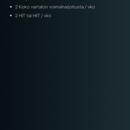
2 Koko vartalon voimaharjoitusta / vko
2 HIT tai HIIT / vko