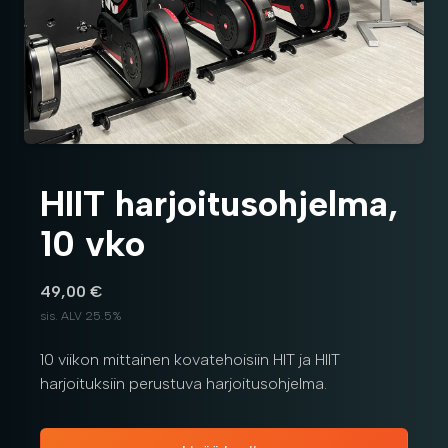
HIIT harjoitusohjelma,
10 vko
49,00 €
sis. ALV 25.5%
10 viikon mittainen kovatehoisiin HIT ja HIIT
harjoituksiin perustuva harjoitusohjelma.