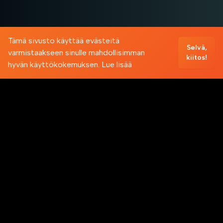
Tämä sivusto käyttää evästeitä
Selvä,
varmistaakseen sinulle mahdollisimman
kiitos!
hyvän käyttökokemuksen.
Lue lisää
SIVUSTO
Etusivu