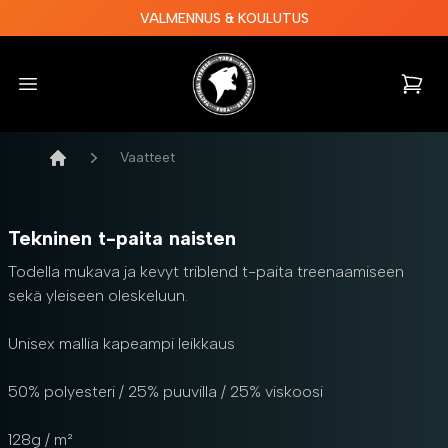
VALMENNUS & KOULUTUS
Tora Tactical Fitness
Open menu
items i
Vaatteet
Etusivu
Tekninen t-paita naisten
Todella mukava ja kevyt triblend t-paita treenaamiseen
sekä yleiseen oleskeluun.
Unisex mallia kapeampi leikkaus
50% polyesteri / 25% puuvilla / 25% viskoosi
128g / m²