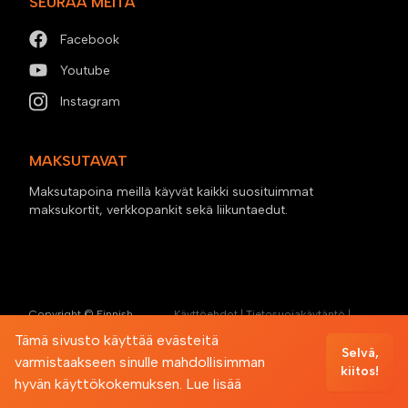
SEURAA MEITÄ
Facebook
Youtube
Instagram
MAKSUTAVAT
Maksutapoina meillä käyvät kaikki suosituimmat
maksukortit, verkkopankit sekä liikuntaedut.
Copyright © Finnish
Käyttöehdot
|
Tietosuojakäytäntö
|
Tactical Fitness
Evästemenettely
Tämä sivusto käyttää evästeitä
Powered by
Trainero.com
Selvä,
varmistaakseen sinulle mahdollisimman
kiitos!
hyvän käyttökokemuksen.
Lue lisää