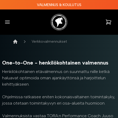
VALMENNUS & KOULUTUS
Tora Tactical Fitness
Open menu
items i
Verkkovalmennukset
Etusivu
One-to-One - henkilökohtainen valmennus
Henkilökohtainen etävalmennus on suunnattu niille ketkä
haluavat optimoida oman ajankäyttönsä ja harjoittelun
kehittyäkseen.
Ohjelmissa ratkaisee eniten kokonaisvaltainen toimintakyky,
jossa otetaan toimintakyvyn eri osa-alueita huomioon.
Valmennuksista vastaa TORA:n Performance Coach Juuso