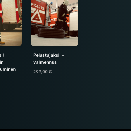
i!
Pelastajaksi! -
in
valmennus
tuminen
299,00 €