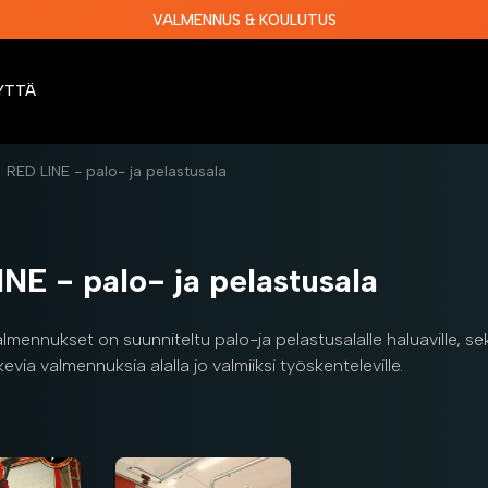
VALMENNUS & KOULUTUS
YTTÄ
RED LINE - palo- ja pelastusala
NE - palo- ja pelastusala
lmennukset on suunniteltu palo-ja pelastusalalle haluaville, sek
evia valmennuksia alalla jo valmiiksi työskenteleville.