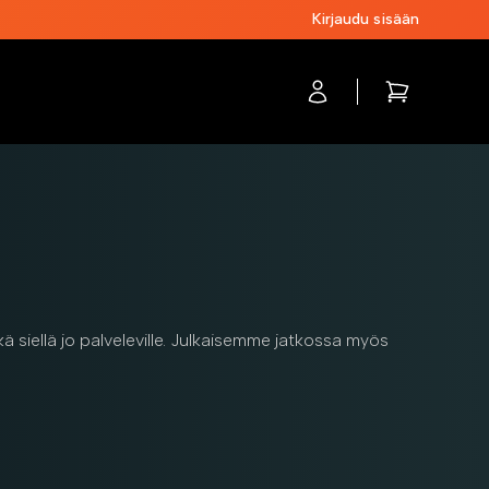
Kirjaudu sisään
Account
items in cart,
ä siellä jo palveleville. Julkaisemme jatkossa myös