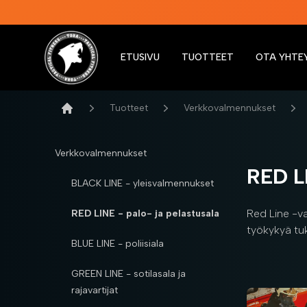
ETUSIVU
TUOTTEET
OTA YHTE
Tora Tactical Fitness
Tuotteet
Verkkovalmennukset
Etusivu
Verkkovalmennukset
RED LI
BLACK LINE - yleisvalmennukset
Red Line -va
RED LINE - palo- ja pelastusala
työkykyä tuk
BLUE LINE - poliisiala
GREEN LINE - sotilasala ja
rajavartijat