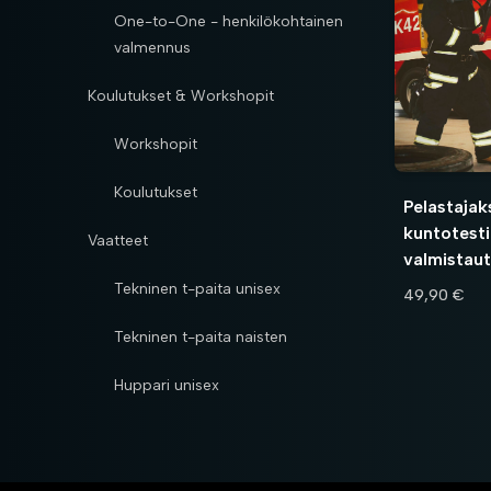
One-to-One - henkilökohtainen
valmennus
Koulutukset & Workshopit
Workshopit
Koulutukset
Pelastajaks
kuntotesti
Vaatteet
valmistau
Tekninen t-paita unisex
49,90 €
Tekninen t-paita naisten
Huppari unisex